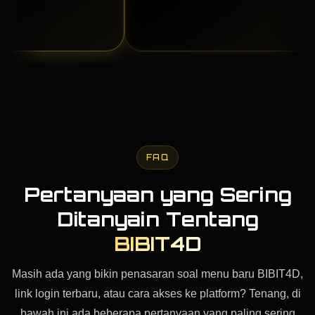
FAQ
Pertanyaan yang Sering
Ditanyain Tentang
BIBIT4D
Masih ada yang bikin penasaran soal menu baru BIBIT4D,
link login terbaru, atau cara akses ke platform? Tenang, di
bawah ini ada beberapa pertanyaan yang paling sering