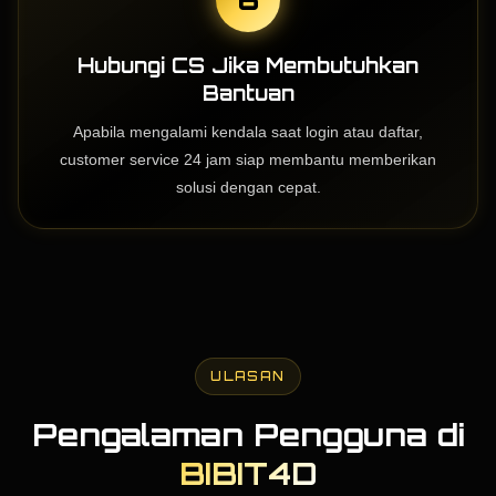
Hubungi CS Jika Membutuhkan
Bantuan
Apabila mengalami kendala saat login atau daftar,
customer service 24 jam siap membantu memberikan
solusi dengan cepat.
ULASAN
Pengalaman Pengguna di
BIBIT4D