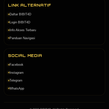
LINK ALTERNATIF
Daftar BIBIT4D
Login BIBIT4D
Info Akses Terbaru
Panduan Navigasi
SOCIAL MEDIA
Facebook
Instagram
Telegram
WhatsApp