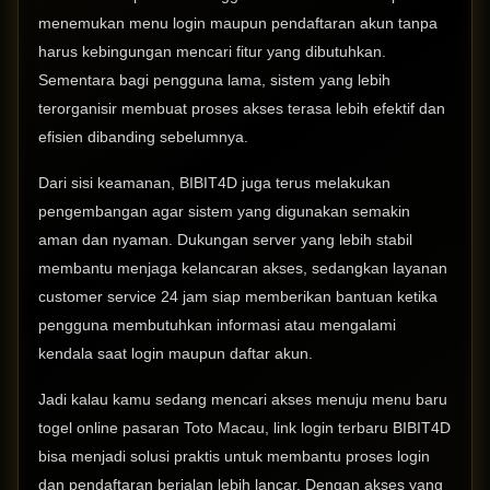
menemukan menu login maupun pendaftaran akun tanpa
harus kebingungan mencari fitur yang dibutuhkan.
Sementara bagi pengguna lama, sistem yang lebih
terorganisir membuat proses akses terasa lebih efektif dan
efisien dibanding sebelumnya.
Dari sisi keamanan, BIBIT4D juga terus melakukan
pengembangan agar sistem yang digunakan semakin
aman dan nyaman. Dukungan server yang lebih stabil
membantu menjaga kelancaran akses, sedangkan layanan
customer service 24 jam siap memberikan bantuan ketika
pengguna membutuhkan informasi atau mengalami
kendala saat login maupun daftar akun.
Jadi kalau kamu sedang mencari akses menuju menu baru
togel online pasaran Toto Macau, link login terbaru BIBIT4D
bisa menjadi solusi praktis untuk membantu proses login
dan pendaftaran berjalan lebih lancar. Dengan akses yang