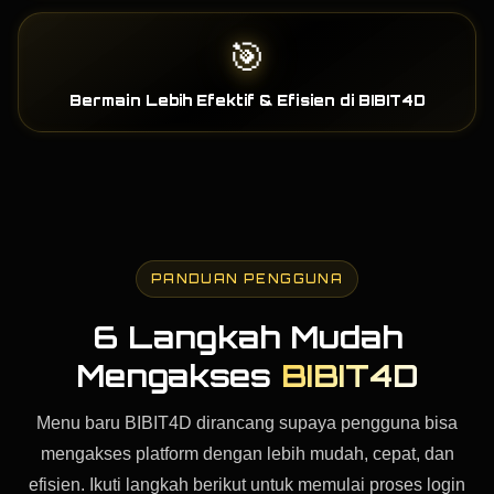
🎯
Bermain Lebih Efektif & Efisien di BIBIT4D
PANDUAN PENGGUNA
6 Langkah Mudah
Mengakses
BIBIT4D
Menu baru BIBIT4D dirancang supaya pengguna bisa
mengakses platform dengan lebih mudah, cepat, dan
efisien. Ikuti langkah berikut untuk memulai proses login