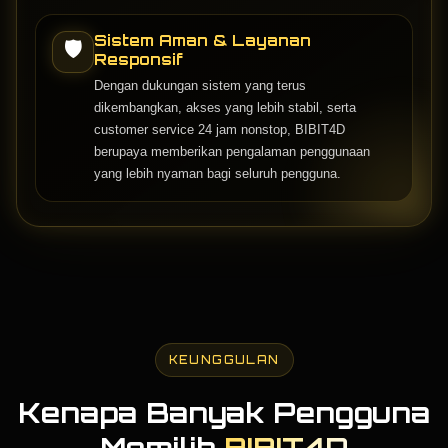
Sistem Aman & Layanan
🛡️
Responsif
Dengan dukungan sistem yang terus
dikembangkan, akses yang lebih stabil, serta
customer service 24 jam nonstop, BIBIT4D
berupaya memberikan pengalaman penggunaan
yang lebih nyaman bagi seluruh pengguna.
KEUNGGULAN
Kenapa Banyak Pengguna
Memilih
BIBIT4D