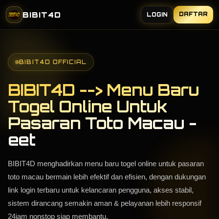
BIBIT4D
DAFTAR
LOGIN
BIBIT4D OFFICIAL
BIBIT4D --> Menu Baru
Togel Online Untuk
Pasaran Toto Macau -
eet
BIBIT4D menghadirkan menu baru togel online untuk pasaran
toto macau bermain lebih efektif dan efisien, dengan dukungan
link login terbaru untuk kelancaran pengguna, akses stabil,
sistem dirancang semakin aman & pelayanan lebih responsif
24jam nonstop siap membantu.