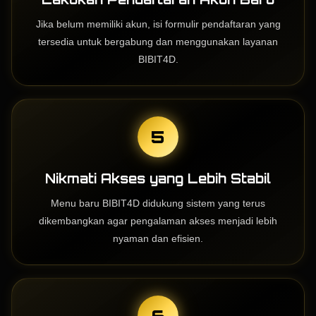
Jika belum memiliki akun, isi formulir pendaftaran yang
tersedia untuk bergabung dan menggunakan layanan
BIBIT4D.
5
Nikmati Akses yang Lebih Stabil
Menu baru BIBIT4D didukung sistem yang terus
dikembangkan agar pengalaman akses menjadi lebih
nyaman dan efisien.
6