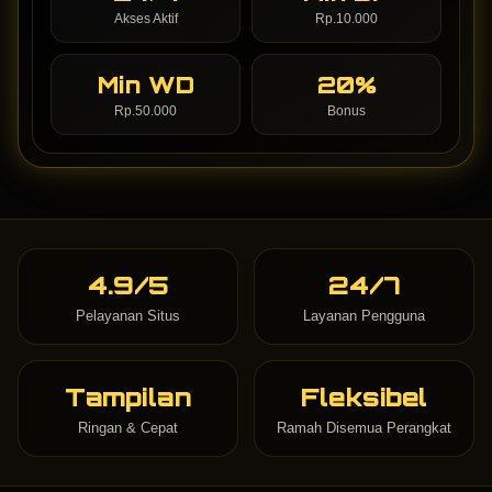
Akses Aktif
Rp.10.000
Min WD
20%
Rp.50.000
Bonus
4.9/5
24/7
Pelayanan Situs
Layanan Pengguna
Tampilan
Fleksibel
Ringan & Cepat
Ramah Disemua Perangkat